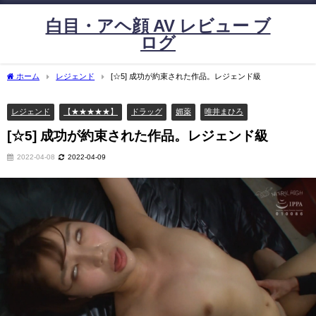
白目・アヘ顔 AV レビュー ブ
ログ
ホーム
レジェンド
[☆5] 成功が約束された作品。レジェンド級
レジェンド
【★★★★★】
ドラッグ
媚薬
唯井まひろ
[☆5] 成功が約束された作品。レジェンド級
2022-04-08
2022-04-09