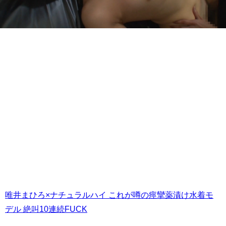
唯井まひろ×ナチュラルハイ これが噂の痙攣薬漬け水着モ
デル 絶叫10連続FUCK