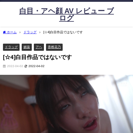
白目・アヘ顔 AV レビュー ブ
ログ
ホーム
ドラッグ
[☆4]白目作品ではないです
ドラッグ
媚薬
アヘ
香椎花乃
[☆4]白目作品ではないです
2022-04-02
2022-04-02