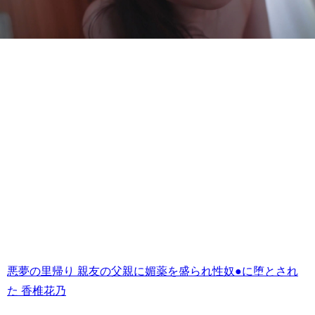
悪夢の里帰り 親友の父親に媚薬を盛られ性奴●に堕とされ
た 香椎花乃